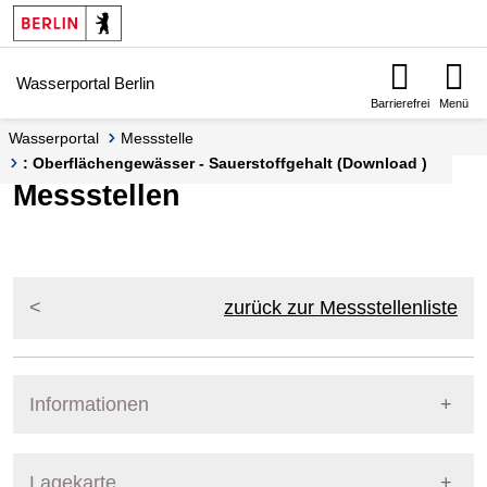
Springe zur Navigation
Springe zum Inhalt
Wasserportal Berlin
Barrierefrei
Menü
Wasserportal
Messstelle
: Oberflächengewässer - Sauerstoffgehalt (Download )
Messstellen
zurück zur Messstellenliste
Informationen
Pegel Berlin
Lagekarte