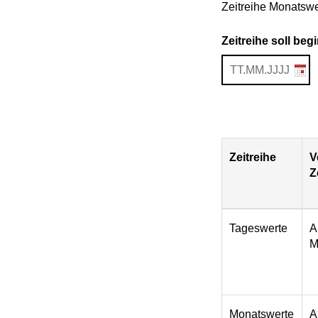
Zeitreihe Monatswe
Zeitreihe soll be
Zeitreihe
V
Z
Download
Tageswerte
A
M
Monatswerte
A