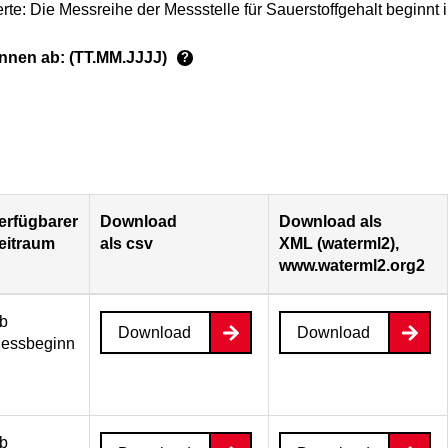
rte: Die Messreihe der Messstelle für Sauerstoffgehalt beginnt
ginnen ab: (TT.MM.JJJJ)
?
erfügbarer
Download
Download als
eitraum
als csv
XML (waterml2),
www.waterml2.org2
b
Download
Download
essbeginn
b