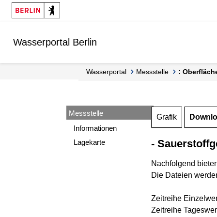
Springe zur Navigation
Springe zum Inhalt
Wasserportal Berlin
Wasserportal
Messstelle
: Oberfläch
Messstelle
Grafik
Downl
Informationen
- Sauerstoffg
Lagekarte
Nachfolgend biete
Die Dateien werden
Zeitreihe Einzelwe
Zeitreihe Tageswer