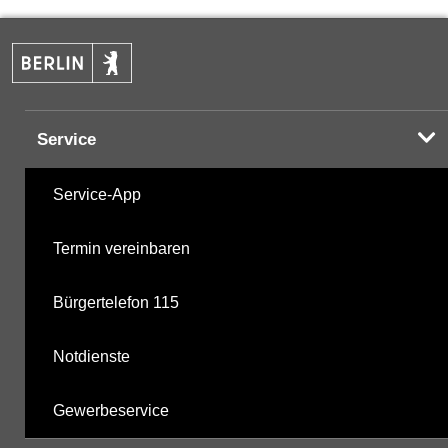
PAK
17.11.2025
Komplexbildner
17.11.2025
Service
nicht gruppierte Parameter
17.11.2025
Service-App
Berechnete Werte
17.11.2025
Termin vereinbaren
metabolite PBSM
31.03.2025
Bürgertelefon 115
Labor
17.11.2025
Notdienste
Gewerbeservice
Hinweis:
Daten zur Grundwasserqualität stehen