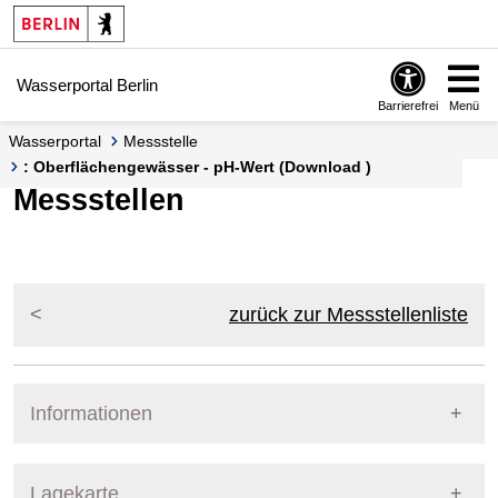
Springe zur Navigation
Springe zum Inhalt
Wasserportal Berlin
Barrierefrei
Menü
Wasserportal
Messstelle
: Oberflächengewässer - pH-Wert (Download )
Messstellen
zurück zur Messstellenliste
Informationen
Pegel Berlin
Lagekarte