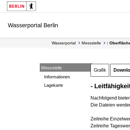
Springe zur Navigation
Springe zum Inhalt
Wasserportal Berlin
Wasserportal
Messstelle
: Oberfläch
Messstelle
Grafik
Downl
Informationen
- Leitfähigkei
Lagekarte
Nachfolgend biete
Die Dateien werden
Zeitreihe Einzelwe
Zeitreihe Tageswert