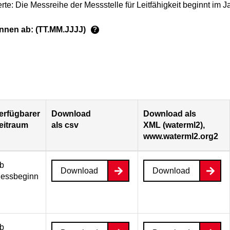
te: Die Messreihe der Messstelle für Leitfähigkeit beginnt im 
ginnen ab: (TT.MM.JJJJ)
?
erfügbarer
Download
Download als
eitraum
als csv
XML (waterml2),
www.waterml2.org2
b
Download
Download
essbeginn
b