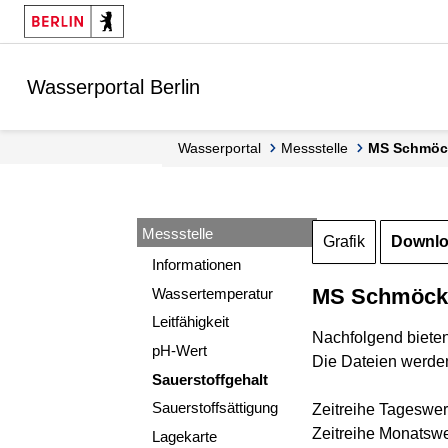
Springe zur Navigation
Springe zum Inhalt
Wasserportal Berlin
Wasserportal
Messstelle
MS Schmöc
Messstelle
Grafik
Downl
Informationen
MS Schmöckwi
Wassertemperatur
Leitfähigkeit
Nachfolgend biete
pH-Wert
Die Dateien werden
Sauerstoffgehalt
Sauerstoffsättigung
Zeitreihe Tageswer
Zeitreihe Monatswe
Lagekarte