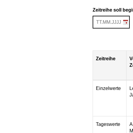
Zeitreihe soll be
Zeitreihe
V
Z
Download
Einzelwerte
L
J
Tageswerte
A
M