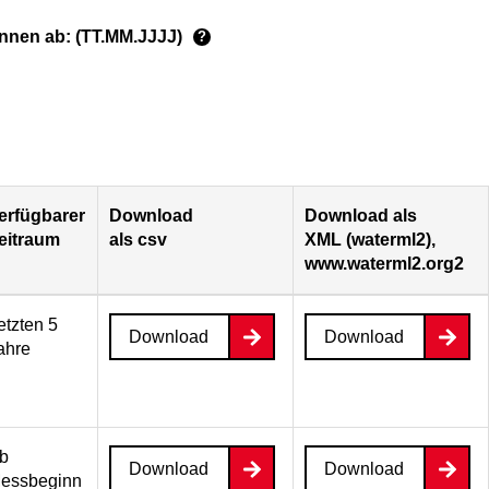
ginnen ab: (TT.MM.JJJJ)
?
erfügbarer
Download
Download als
eitraum
als csv
XML (waterml2),
www.waterml2.org2
etzten 5
Download
Download
ahre
b
Download
Download
essbeginn