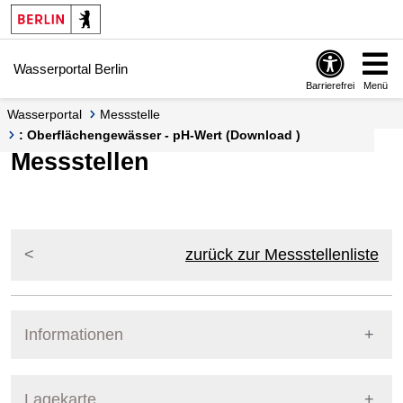
Springe zur Navigation
Springe zum Inhalt
Wasserportal Berlin
Barrierefrei
Menü
Wasserportal
Messstelle
: Oberflächengewässer - pH-Wert (Download )
Messstellen
zurück zur Messstellenliste
Informationen
Pegel Berlin
Lagekarte