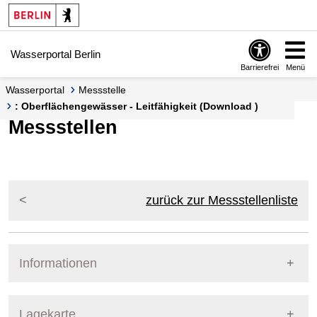
Springe zur Navigation
Springe zum Inhalt
Wasserportal Berlin
Barrierefrei
Menü
Wasserportal
Messstelle
: Oberflächengewässer - Leitfähigkeit (Download )
Messstellen
zurück zur Messstellenliste
Informationen
Pegel Berlin
Lagekarte