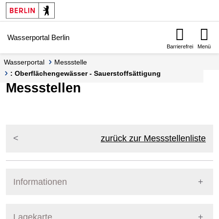
Springe zur Navigation
Springe zum Inhalt
Wasserportal Berlin
Barrierefrei
Menü
Wasserportal
Messstelle
: Oberflächengewässer - Sauerstoffsättigung
Messstellen
zurück zur Messstellenliste
Informationen
Pegel Berlin
Lagekarte