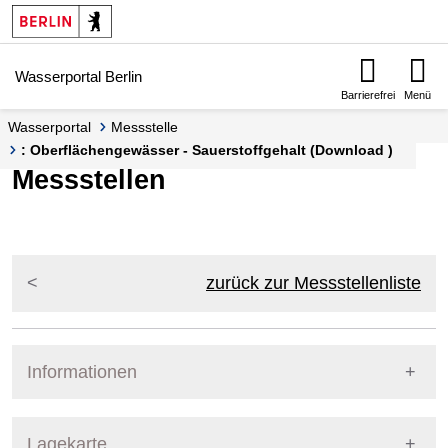
Springe zur Navigation
Springe zum Inhalt
Wasserportal Berlin
Barrierefrei
Menü
Wasserportal
Messstelle
: Oberflächengewässer - Sauerstoffgehalt (Download )
Messstellen
zurück zur Messstellenliste
Informationen
Pegel Berlin
Lagekarte