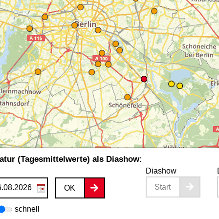
tur (Tagesmittelwerte) als Diashow:
Diashow
Start
OK
schnell