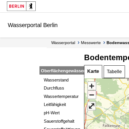
Springe zur Navigation
Springe zum Inhalt
Wasserportal Berlin
Wasserportal
Messwerte
Bodenwass
Bodentempe
Oberflächengewässer
Karte
Tabelle
Wasserstand
+
Durchfluss
−
Wassertemperatur
⤢
Leitfähigkeit
pH-Wert
Sauerstoffgehalt