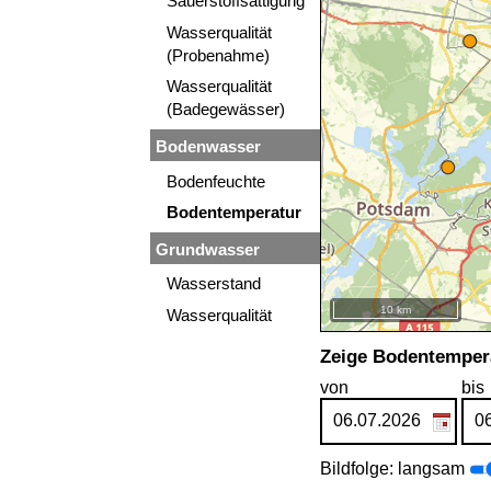
Sauerstoffsättigung
Wasserqualität
(Probenahme)
Wasserqualität
(Badegewässer)
Bodenwasser
Bodenfeuchte
Bodentemperatur
Grundwasser
Wasserstand
10 km
Wasserqualität
+
Zeige Bodentempera
−
von
bis
Bildfolge: langsam