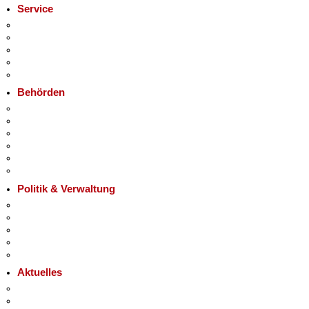
Service
Service-App
Termin vereinbaren
Bürgertelefon 115
Notdienste
Gewerbeservice
Behörden
Behörden A-Z
+
Senatsverwaltungen
−
Bezirksämter
Bürgerämter
Jobcenter
Einwanderungsamt
Politik & Verwaltung
Landesregierung
Karriere im Land Berlin
Bürgerbeteiligung
Open Data
Vergaben
Aktuelles
Pressemitteilungen
Polizeimeldungen