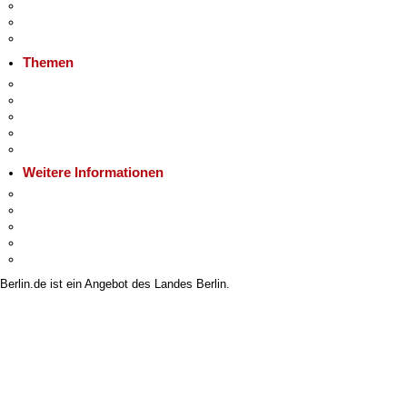
Veranstaltungen
Ukraine
Hitzeschutz
Themen
Fokusthemen
Berliner Verkehrswende
Moderne Verwaltung
Mietspiegel
Grundsteuer
Weitere Informationen
Kultur & Ausgehen
Tourismus
Wirtschaft
Stadtleben
Stadtplan
Berlin.de ist ein Angebot des Landes Berlin.