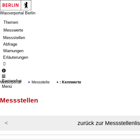
Springe zur Navigation
Springe zum Inhalt
Wasserportal Berlin
Themen
Messwerte
Messstellen
Abfrage
Warnungen
Erläuterungen
Barrierefrei
Wasserportal
Messstelle
: Kennwerte
Menü
Messstellen
zurück zur Messstellenlis