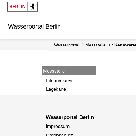
Springe zur Navigation
Springe zum Inhalt
Wasserportal Berlin
Wasserportal
Messstelle
: Kennwert
Messstelle
Informationen
Lagekarte
Wasserportal Berlin
Impressum
Datenschutz