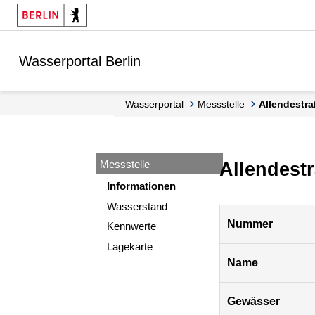
Springe zur Navigation
Springe zum Inhalt
Wasserportal Berlin
Wasserportal
Messstelle
Allendestr
Messstelle
Allendest
Informationen
Wasserstand
Pegel
Nummer
Kennwerte
Berlin
Lagekarte
Name
Gewässer