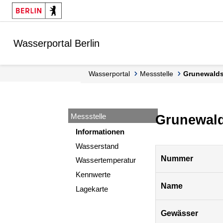
Springe zur Navigation
Springe zum Inhalt
Wasserportal Berlin
Wasserportal
Messstelle
Grunewald
Messstelle
Grunewal
Informationen
Wasserstand
Pegel
Nummer
Wassertemperatur
Berlin
Kennwerte
Name
Lagekarte
Gewässer