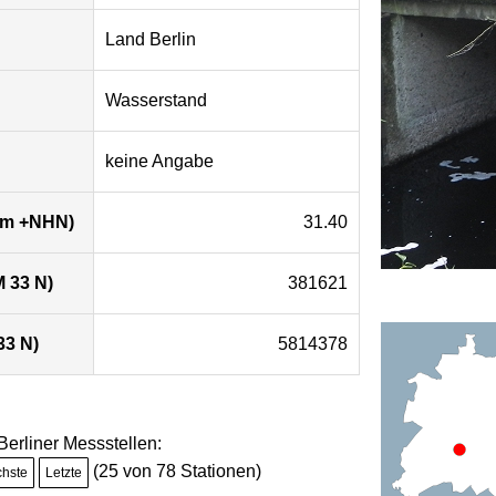
Land Berlin
Wasserstand
keine Angabe
 (m +NHN)
31.40
 33 N)
381621
33 N)
5814378
 Berliner Messstellen:
(25 von 78 Stationen)
chste
Letzte