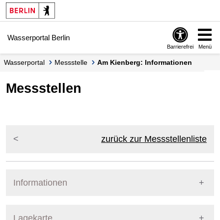
Springe zur Navigation
Springe zum Inhalt
Wasserportal Berlin
Barrierefrei
Menü
Wasserportal
Messstelle
Am Kienberg: Informationen
Messstellen
zurück zur Messstellenliste
Informationen
Pegel Berlin
Messstellennummer
5864801
Lagekarte