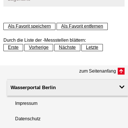
Messstellenname
Am Kienberg
+
Als Favorit speichern
Als Favorit entfernen
Gewässer
Hellersdorfer Graben
−
Durch die Liste der -Messstellen blättern:
Betreiber
Land Berlin
Erste
Vorherige
Nächste
Letzte
Messstellenausprägung
Wasserstand und Durchflu
zum Seitenanfang
Flusskilometer
0.26
Wasserportal Berlin
Pegelnullpunkt (m +NHN)
43.90
Impressum
Rechtswert (UTM 33 N)
404189.00
Datenschutz
Hochwert (UTM 33 N)
5821307.00