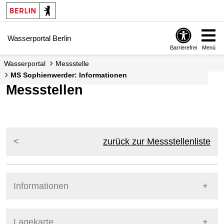
Springe zur Navigation
Springe zum Inhalt
Wasserportal Berlin
Barrierefrei
Menü
Wasserportal
Messstelle
MS Sophienwerder: Informationen
Messstellen
zurück zur Messstellenliste
Informationen
Pegel Berlin
Messstellennummer
161
Lagekarte