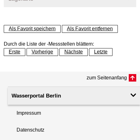
Messstellenname
MS Sophienwerder
+
Als Favorit speichern
Als Favorit entfernen
Gewässer
Spree
−
Durch die Liste der -Messstellen blättern:
Betreiber
Land Berlin
Erste
Vorherige
Nächste
Letzte
Messstellenausprägung
Messstation
zum Seitenanfang
Flusskilometer
0.64
Wasserportal Berlin
Rechtswert (UTM 33 N)
379020.21
Impressum
Hochwert (UTM 33 N)
5822168.54
Datenschutz