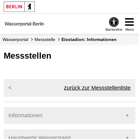
Springe zur Navigation
Springe zum Inhalt
Wasserportal Berlin
Barrierefrei
Menü
Wasserportal
Messstelle
Eisstadion: Informationen
Messstellen
zurück zur Messstellenliste
Informationen
Pegel Berlin
Messstellennummer
5867601
Hauptwerte Wasserstand