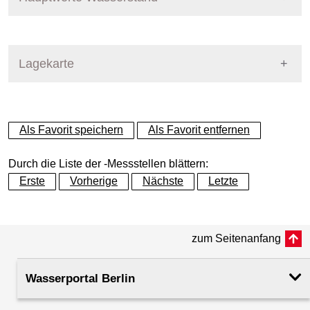
Für diese Station sind keine Hauptwerte vorhanden
Messstellenname
Eisstadion
Lagekarte
Gewässer
Panke
Betreiber
Land Berlin
+
Als Favorit speichern
Als Favorit entfernen
−
Messstellenausprägung
Wasserstand und Durchflu
Durch die Liste der -Messstellen blättern:
Erste
Vorherige
Nächste
Letzte
Flusskilometer
Pegelnullpunkt (m +NHN)
31.85
zum Seitenanfang
Rechtswert (UTM 33 N)
389447.20
Wasserportal Berlin
Hochwert (UTM 33 N)
5822141.23