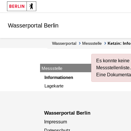
Springe zur Navigation
Springe zum Inhalt
Wasserportal Berlin
Wasserportal
Messstelle
Ketzin: In
Es konnte keine 
Messstellenliste
.
Messstelle
Eine Dokumentat
Informationen
Lagekarte
Wasserportal Berlin
Impressum
Datenschutz