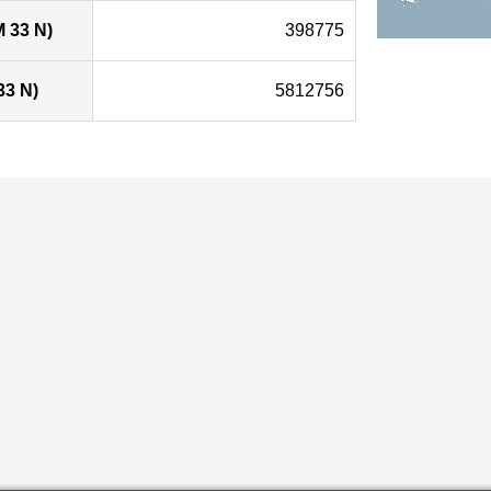
 33 N)
398775
33 N)
5812756