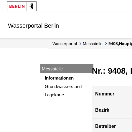
Springe zur Navigation
Springe zum Inhalt
Wasserportal Berlin
Wasserportal
Messstelle
9408,Haupt
Messstelle
Nr.: 9408,
Informationen
Grundwasserstand
Pegel
Nummer
Lagekarte
Berlin
Bezirk
Betreiber