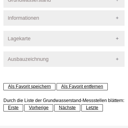
Grundwasserstand
Informationen
Pegel Berlin
Nummer
654
Lagekarte
Bezirk
Charlottenburg-Wilmersdor
Ausbauzeichnung
+
Betreiber
Senat
−
Ausprägung
GW-Stand
Als Favorit speichern
Als Favorit entfernen
Grundwasserleiter
Dynamische Grafik
Hauptgrundwasserleiter (G
Durch die Liste der Grundwasserstand-Messstellen blättern:
Erste
Vorherige
Nächste
Letzte
Geländeoberkante (GOK)
49.06
(m ü. NHN)