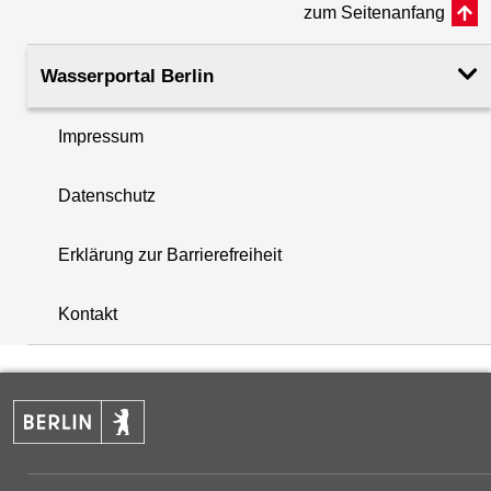
zum Seitenanfang
Rohroberkante
49.53
(m ü. NHN)
Wasserportal Berlin
Filteroberkante
31.05
Impressum
(m u. GOK)
i
Datenschutz
Filterunterkante
32.05
+
(m u. GOK)
Erklärung zur Barrierefreiheit
−
Rechtswert (UTM 33 N)
383321.99
Kontakt
Hochwert (UTM 33 N)
5820222.80