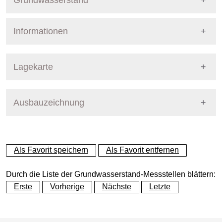
Grundwasserstand
Informationen
Pegel Berlin
Nummer
605
Lagekarte
Bezirk
Charlottenburg-Wilmersdor
Ausbauzeichnung
+
Betreiber
Senat
−
Ausprägung
GW-Stand
Als Favorit speichern
Als Favorit entfernen
Grundwasserleiter
Dynamische Grafik
Hauptgrundwasserleiter (G
Durch die Liste der Grundwasserstand-Messstellen blättern:
Erste
Vorherige
Nächste
Letzte
Geländeoberkante (GOK)
34.84
(m ü. NHN)