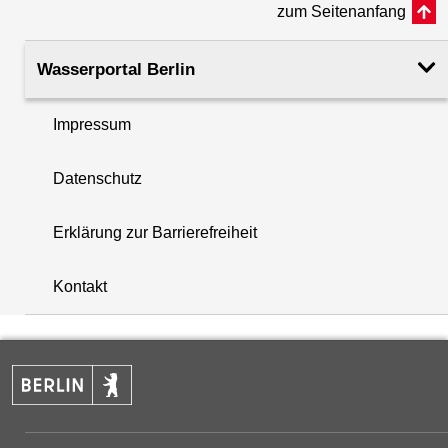
zum Seitenanfang
Rohroberkante
35.25
(m ü. NHN)
Wasserportal Berlin
Filteroberkante
22.80
Impressum
(m u. GOK)
i
Datenschutz
Filterunterkante
23.80
+
(m u. GOK)
Erklärung zur Barrierefreiheit
−
Rechtswert (UTM 33 N)
386611.01
Kontakt
Hochwert (UTM 33 N)
5819393.29