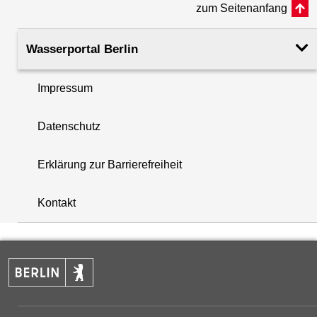
zum Seitenanfang
Rohroberkante
37.02
(m ü. NHN)
Wasserportal Berlin
Filteroberkante
14.43
Impressum
(m u. GOK)
i
Datenschutz
Filterunterkante
15.43
+
(m u. GOK)
Erklärung zur Barrierefreiheit
−
Rechtswert (UTM 33 N)
385411.96
Kontakt
Hochwert (UTM 33 N)
5819334.10