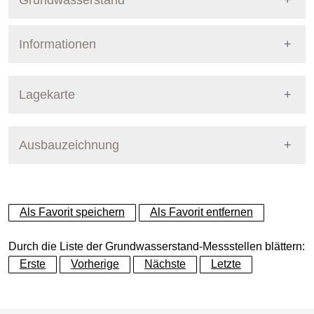
Grundwasserstand
Informationen
Pegel Berlin
Nummer
432
Lagekarte
Bezirk
Charlottenburg-Wilmersdor
Ausbauzeichnung
+
Betreiber
Senat
−
Ausprägung
GW-Stand
Als Favorit speichern
Als Favorit entfernen
Grundwasserleiter
Dynamische Grafik
Hauptgrundwasserleiter (G
Durch die Liste der Grundwasserstand-Messstellen blättern:
Erste
Vorherige
Nächste
Letzte
Geländeoberkante (GOK)
36.60
(m ü. NHN)