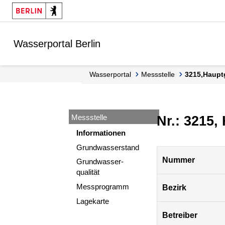
Springe zur Navigation
Springe zum Inhalt
Wasserportal Berlin
Wasserportal
Messstelle
3215,Haupt
Messstelle
Nr.: 3215,
Informationen
Grundwasserstand
Pegel
Nummer
Grundwasser-
Berlin
qualität
Messprogramm
Bezirk
Lagekarte
Betreiber