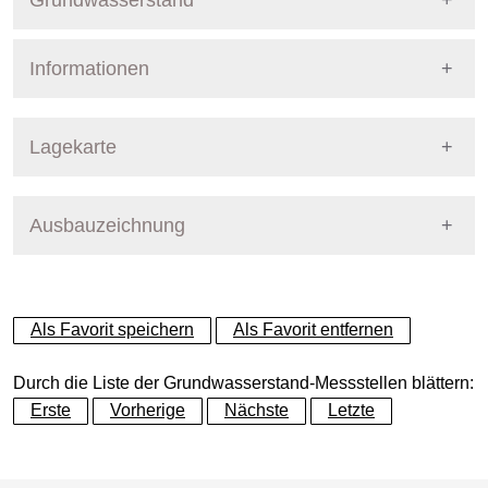
Grundwasserstand
Informationen
Pegel Berlin
Nummer
201
Lagekarte
Bezirk
Reinickendorf
Ausbauzeichnung
+
Betreiber
Senat
−
Ausprägung
GW-Stand
Als Favorit speichern
Als Favorit entfernen
Grundwasserleiter
Dynamische Grafik
Hauptgrundwasserleiter (G
Durch die Liste der Grundwasserstand-Messstellen blättern:
Erste
Vorherige
Nächste
Letzte
Geländeoberkante (GOK)
34.91
(m ü. NHN)