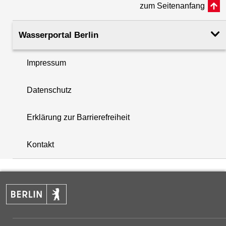
zum Seitenanfang
Rohroberkante
35.26
(m ü. NHN)
Wasserportal Berlin
Filteroberkante
10.39
Impressum
(m u. GOK)
i
Datenschutz
Filterunterkante
12.39
+
(m u. GOK)
Erklärung zur Barrierefreiheit
−
Rechtswert (UTM 33 N)
386718.80
Kontakt
Hochwert (UTM 33 N)
5830479.30