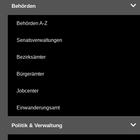
Behörden
Hinweis:
Daten zur Grundwasserqualität stehen
Ihnen in der Desktopversion des Wasserportals
Behörden A-Z
zur Verfügung
Senatsverwaltungen
Bezirksämter
Bürgerämter
Jobcenter
Einwanderungsamt
Politik & Verwaltung