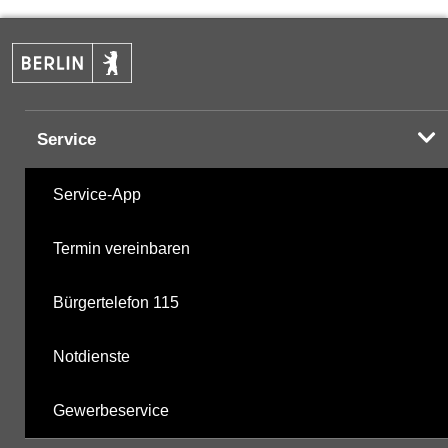
PAK
02.12.2024
Sonstige PBSM
23.05.2019
Service
Komplexbildner
02.06.2006
Service-App
nicht gruppierte Parameter
07.04.2025
Termin vereinbaren
Berechnete Werte
22.10.2025
Bürgertelefon 115
metabolite PBSM
22.10.2025
Notdienste
Labor
22.10.2025
Gewerbeservice