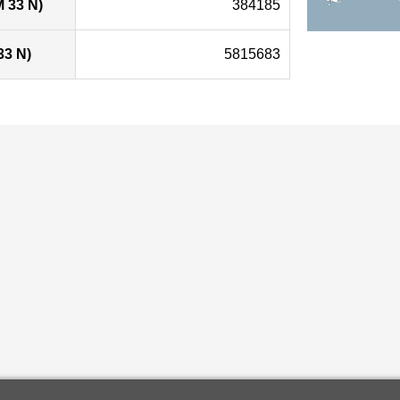
 33 N)
384185
33 N)
5815683