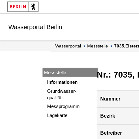
Springe zur Navigation
Springe zum Inhalt
Wasserportal Berlin
Wasserportal
Messstelle
7035,Elste
Messstelle
Nr.: 7035,
Informationen
Grundwasser-
Pegel
qualität
Nummer
Berlin
Messprogramm
Lagekarte
Bezirk
Betreiber