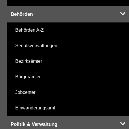
mikrobiologische Parameter
29.09.2021
Behörden
Harnstoffderivate
29.09.2021
Behörden A-Z
Carbonsäurederivate
29.09.2021
Senatsverwaltungen
Sonstige
29.09.2021
Bezirksämter
Sonstige PBSM
29.09.2021
Bürgerämter
Komplexbildner
09.10.2025
Jobcenter
Humanpharmaka
29.09.2021
Einwanderungsamt
nicht gruppierte Parameter
09.10.2025
Politik & Verwaltung