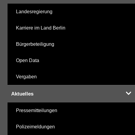
Berechnete Werte
09.10.2025
Landesregierung
metabolite PBSM
09.10.2025
Karriere im Land Berlin
Labor
09.10.2025
Bürgerbeteiligung
Open Data
Hinweis:
Daten zur Grundwasserqualität stehen
Vergaben
Ihnen in der Desktopversion des Wasserportals
zur Verfügung
Aktuelles
Pressemitteilungen
Polizeimeldungen