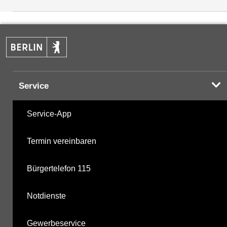
Hochwert (UTM 33 N)
5833873.73
BTEX
09.10.2025
PAK
09.10.2025
Halogenorganika
29.09.2021
Service
Halogenorganika 2
29.09.2021
Service-App
sonstige N-Pestizide
29.09.2021
Termin vereinbaren
Triazine
29.09.2021
Bürgertelefon 115
Triazine 2
30.10.2018
Notdienste
Phosphorsäurederivate
29.09.2021
Gewerbeservice