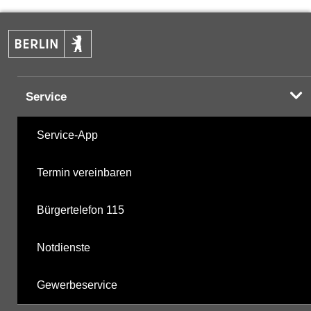
PAK
21.10.2025
Halogenorganika
22.11.2021
Service
Halogenorganika 2
22.11.2021
Service-App
sonstige N-Pestizide
22.11.2021
Termin vereinbaren
Triazine
22.11.2021
Bürgertelefon 115
Triazine 2
22.11.2018
Notdienste
polychlorierte Biphenyle
07.10.2002
Gewerbeservice
Phosphorsäurederivate
22.11.2021