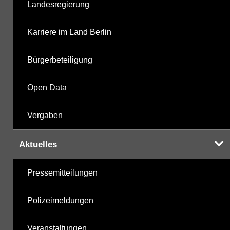
Landesregierung
nicht gruppierte Parameter
21.10.2025
Karriere im Land Berlin
Berechnete Werte
21.10.2025
Bürgerbeteiligung
metabolite PBSM
03.06.2025
Open Data
Labor
21.10.2025
Vergaben
Aktuelles
Hinweis:
Daten zur Grundwasserqualität stehen
Pressemitteilungen
Ihnen in der Desktopversion des Wasserportals
zur Verfügung
Polizeimeldungen
Veranstaltungen