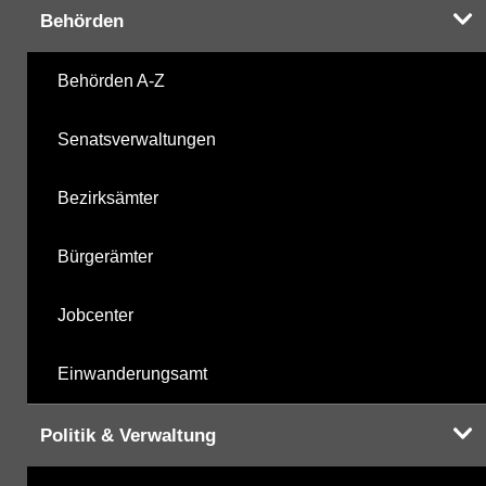
Behörden
Chlorbenzole
07.03.2000
Behörden A-Z
mikrobiologische Parameter
22.11.2021
Senatsverwaltungen
Harnstoffderivate
22.11.2021
Bezirksämter
Carbonsäurederivate
22.11.2021
Bürgerämter
Sonstige
22.11.2021
Jobcenter
Sonstige PBSM
22.11.2021
Einwanderungsamt
Komplexbildner
21.10.2025
Politik & Verwaltung
Humanpharmaka
22.11.2021