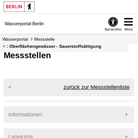
Springe zur Navigation
Springe zum Inhalt
Wasserportal Berlin
Barrierefrei
Menü
Wasserportal
Messstelle
: Oberflächengewässer - Sauerstoffsättigung
Messstellen
zurück zur Messstellenliste
Informationen
Pegel Berlin
Lagekarte