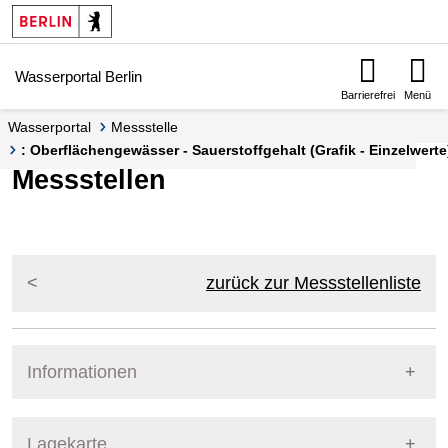
Springe zur Navigation
Springe zum Inhalt
Wasserportal Berlin
Barrierefrei
Menü
Wasserportal
Messstelle
: Oberflächengewässer - Sauerstoffgehalt (Grafik - Einzelwerte
Messstellen
zurück zur Messstellenliste
Informationen
Pegel Berlin
Lagekarte