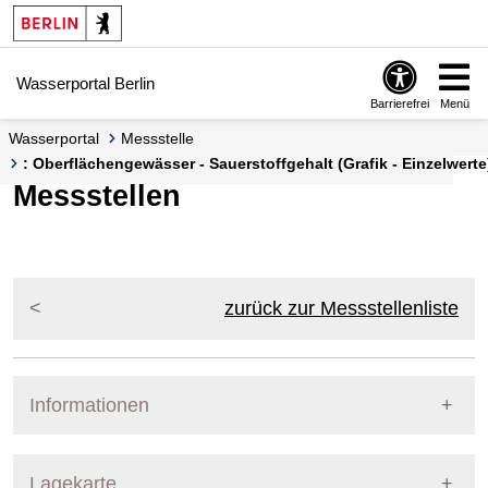
Springe zur Navigation
Springe zum Inhalt
Wasserportal Berlin
Barrierefrei
Menü
Wasserportal
Messstelle
: Oberflächengewässer - Sauerstoffgehalt (Grafik - Einzelwerte
Messstellen
zurück zur Messstellenliste
Informationen
Pegel Berlin
Lagekarte