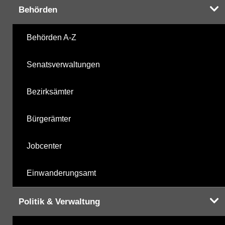
Behörden
Behörden A-Z
Hinweis:
Daten zur Grundwasserqualität stehen
Ihnen in der Desktopversion des Wasserportals
Senatsverwaltungen
zur Verfügung
Bezirksämter
Bürgerämter
Jobcenter
Einwanderungsamt
Politik & Verwaltung