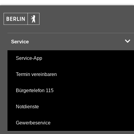
PAK
14.10.2024
Halogenorganika
20.04.2001
Service
Halogenorganika 2
20.04.2001
Service-App
Sonstige PBSM
20.04.2001
Termin vereinbaren
nicht gruppierte Parameter
17.06.2025
Bürgertelefon 115
Berechnete Werte
02.12.2025
Notdienste
metabolite PBSM
02.12.2025
Gewerbeservice
Labor
02.12.2025