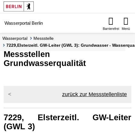
Springe zur Navigation
Springe zum Inhalt
Wasserportal Berlin
Barrierefrei
Menü
Wasserportal
Messstelle
7229,Elsterzeitl. GW-Leiter (GWL 3): Grundwasser - Wasserquali
Messstellen
Grundwasserqualität
zurück zur Messstellenliste
7229, Elsterzeitl. GW-Leiter
(GWL 3)