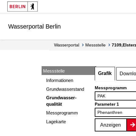
Springe zur Navigation
Springe zum Inhalt
Wasserportal Berlin
Wasserportal
Messstelle
7109,Elste
Messstelle
Grafik
Downl
Informationen
Messprogramm
Grundwasserstand
Grundwasser-
qualität
Parameter 1
Messprogramm
Lagekarte
Anzeigen