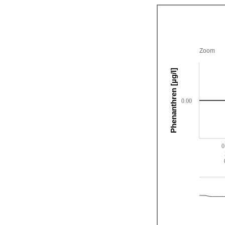
Zoom
Phenanthren [µg/l]
0.00
0