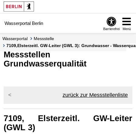
Springe zur Navigation
Springe zum Inhalt
Wasserportal Berlin
Barrierefrei
Menü
Wasserportal
Messstelle
7109,Elsterzeitl. GW-Leiter (GWL 3): Grundwasser - Wasserquali
Messstellen
Grundwasserqualität
zurück zur Messstellenliste
7109, Elsterzeitl. GW-Leiter
(GWL 3)