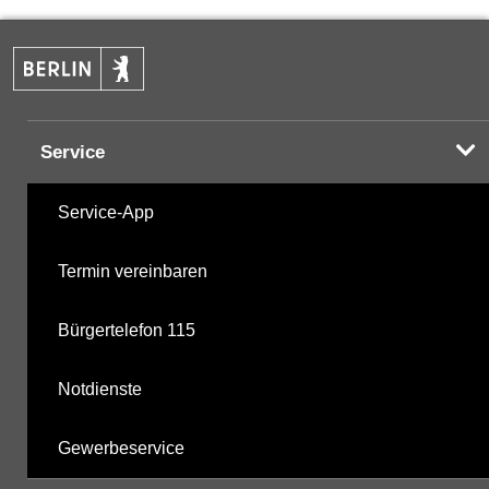
PAK
16.01.2024
Halogenorganika
07.03.2001
Service
Halogenorganika 2
07.03.2001
Service-App
Sonstige PBSM
07.03.2001
Termin vereinbaren
Komplexbildner
05.12.2024
Bürgertelefon 115
nicht gruppierte Parameter
27.11.2025
Notdienste
Berechnete Werte
27.11.2025
Gewerbeservice
metabolite PBSM
27.11.2025