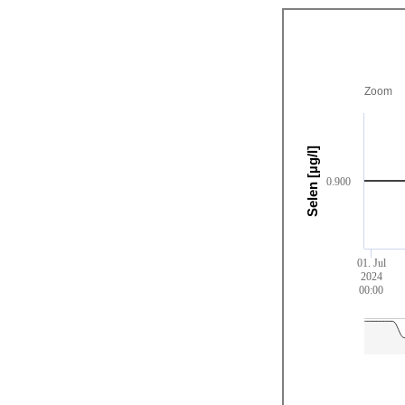
Zoom
Selen [µg/l]
0.900
01. Jul
2024
00:00