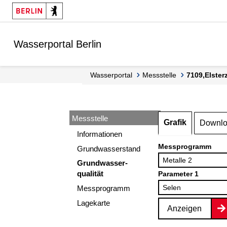
Springe zur Navigation
Springe zum Inhalt
Wasserportal Berlin
Wasserportal
Messstelle
7109,Elste
Messstelle
Grafik
Downl
Informationen
Messprogramm
Grundwasserstand
Grundwasser-
qualität
Parameter 1
Messprogramm
Lagekarte
Anzeigen