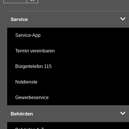
Halogenorganika
08.05.2001
Service
Halogenorganika 2
08.05.2001
Service-App
Sonstige PBSM
08.05.2001
Termin vereinbaren
Komplexbildner
23.06.2025
Bürgertelefon 115
Humanpharmaka
11.06.2024
Notdienste
nicht gruppierte Parameter
10.12.2025
Gewerbeservice
Berechnete Werte
10.12.2025
Behörden
metabolite PBSM
10.12.2025