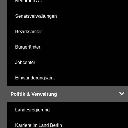
Behörden A-Z
Labor
10.12.2025
Senatsverwaltungen
Bezirksämter
Hinweis:
Daten zur Grundwasserqualität stehen
Bürgerämter
Ihnen in der Desktopversion des Wasserportals
zur Verfügung
Jobcenter
Einwanderungsamt
Politik & Verwaltung
Landesregierung
Karriere im Land Berlin