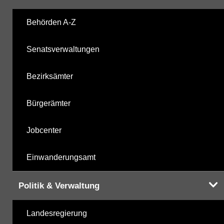
Labor
05.11.2025
Behörden A-Z
Senatsverwaltungen
Hinweis:
Daten zur Grundwasserqualität stehen
Ihnen in der Desktopversion des Wasserportals
Bezirksämter
zur Verfügung
Bürgerämter
Jobcenter
Einwanderungsamt
Politik & Verwaltung
Landesregierung