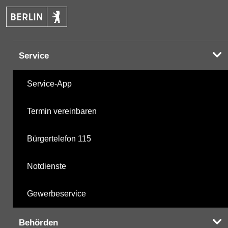
PAK
05.11.2025
Halogenorganika
07.03.2001
Service
Halogenorganika 2
07.03.2001
Service-App
Sonstige PBSM
07.03.2001
Termin vereinbaren
Komplexbildner
11.11.2024
Bürgertelefon 115
nicht gruppierte Parameter
05.11.2025
Notdienste
Berechnete Werte
05.11.2025
Gewerbeservice
metabolite PBSM
05.11.2025
Behörden