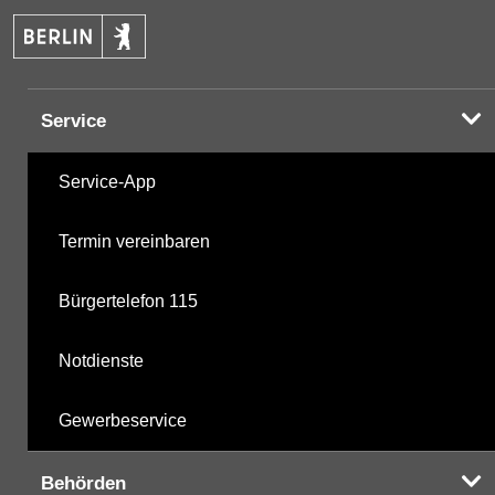
PAK
05.11.2025
Halogenorganika
07.03.2001
Service
Halogenorganika 2
07.03.2001
Service-App
Sonstige PBSM
07.03.2001
Termin vereinbaren
Komplexbildner
11.11.2024
Bürgertelefon 115
nicht gruppierte Parameter
05.11.2025
Notdienste
Berechnete Werte
05.11.2025
Gewerbeservice
metabolite PBSM
05.11.2025
Behörden