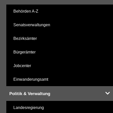
Labor
05.11.2025
Behörden A-Z
Senatsverwaltungen
Hinweis:
Daten zur Grundwasserqualität stehen
Ihnen in der Desktopversion des Wasserportals
Bezirksämter
zur Verfügung
Bürgerämter
Jobcenter
Einwanderungsamt
Politik & Verwaltung
Landesregierung