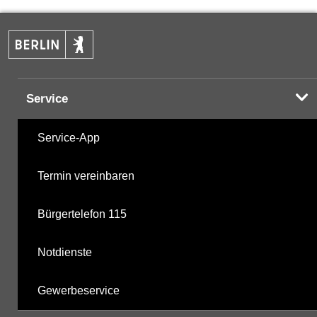
PAK
06.11.2018
Halogenorganika
13.06.2001
Service
Halogenorganika 2
13.06.2001
Service-App
Sonstige PBSM
13.06.2001
Termin vereinbaren
Komplexbildner
06.11.2018
Bürgertelefon 115
Berechnete Werte
06.11.2018
Notdienste
Gewerbeservice
Hinweis:
Daten zur Grundwasserqualität stehen