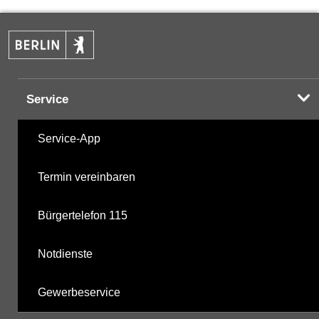
PAK
04.06.2025
Halogenorganika
27.10.2025
Service
Halogenorganika 2
27.10.2025
Service-App
sonstige N-Pestizide
27.10.2025
Termin vereinbaren
Triazine
27.10.2025
Bürgertelefon 115
polychlorierte Biphenyle
27.10.2025
Notdienste
Phosphorsäurederivate
27.10.2025
Gewerbeservice
mikrobiologische Parameter
27.10.2025