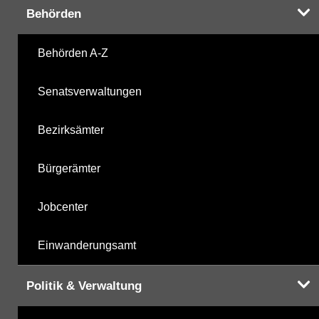
Behörden
Harnstoffderivate
27.10.2025
Behörden A-Z
Carbonsäurederivate
27.10.2025
Senatsverwaltungen
Sonstige
27.10.2025
Bezirksämter
Sonstige PBSM
27.10.2025
Bürgerämter
Komplexbildner
04.06.2025
Jobcenter
Humanpharmaka
27.10.2025
Einwanderungsamt
nicht gruppierte Parameter
04.06.2025
Politik & Verwaltung
Berechnete Werte
27.10.2025