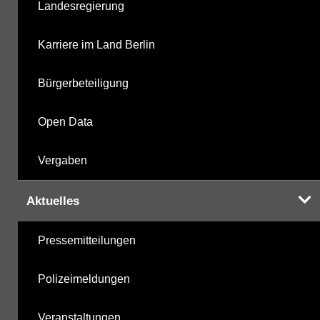
Landesregierung
metabolite PBSM
27.10.2025
Karriere im Land Berlin
Labor
27.10.2025
Bürgerbeteiligung
Open Data
Hinweis:
Daten zur Grundwasserqualität stehen
Vergaben
Ihnen in der Desktopversion des Wasserportals
zur Verfügung
Aktuelles
Pressemitteilungen
Polizeimeldungen
Veranstaltungen