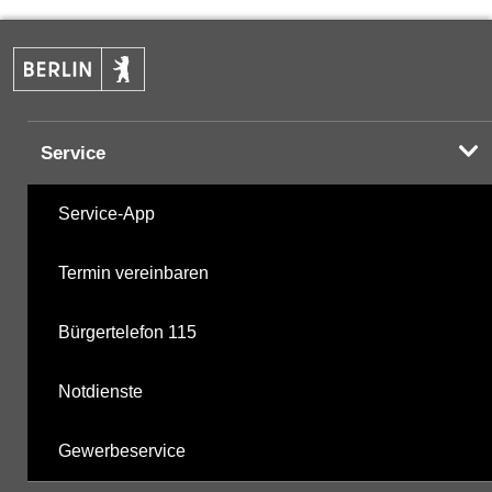
PAK
17.10.2024
Halogenorganika
07.06.2001
Service
Halogenorganika 2
07.06.2001
Service-App
Sonstige PBSM
07.06.2001
Termin vereinbaren
Komplexbildner
20.10.2025
Bürgertelefon 115
nicht gruppierte Parameter
16.06.2025
Notdienste
Berechnete Werte
20.10.2025
Gewerbeservice
metabolite PBSM
16.06.2025