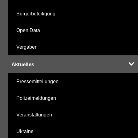
Labor
28.10.2025
Bürgerbeteiligung
Open Data
Hinweis:
Daten zur Grundwasserqualität stehen
Vergaben
Ihnen in der Desktopversion des Wasserportals
zur Verfügung
Aktuelles
Pressemitteilungen
Polizeimeldungen
Veranstaltungen
Ukraine