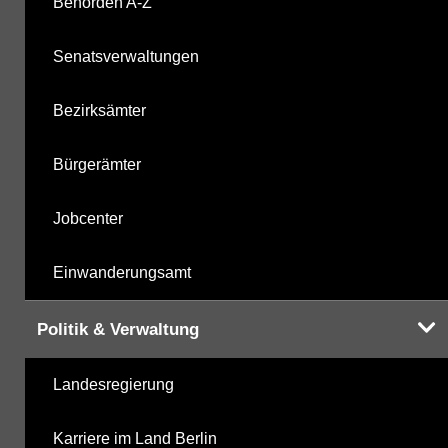
Behörden A-Z
Carbonsäurederivate
28.10.2025
Senatsverwaltungen
Sonstige
28.10.2025
Bezirksämter
Sonstige PBSM
28.10.2025
Bürgerämter
Komplexbildner
24.04.2025
Jobcenter
Humanpharmaka
28.10.2025
Einwanderungsamt
nicht gruppierte Parameter
24.04.2025
Politik & Verwaltung
Berechnete Werte
28.10.2025
Landesregierung
metabolite PBSM
28.10.2025
Karriere im Land Berlin