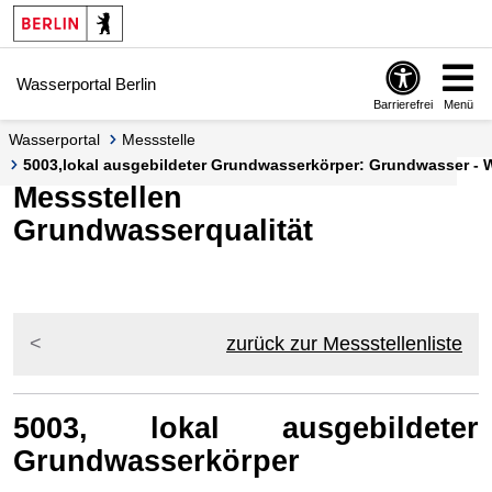
Springe zur Navigation
Springe zum Inhalt
Wasserportal Berlin
Barrierefrei
Menü
Wasserportal
Messstelle
5003,lokal ausgebildeter Grundwasserkörper: Grundwasser - Wa
Messstellen
Grundwasserqualität
zurück zur Messstellenliste
5003, lokal ausgebildeter
Grundwasserkörper