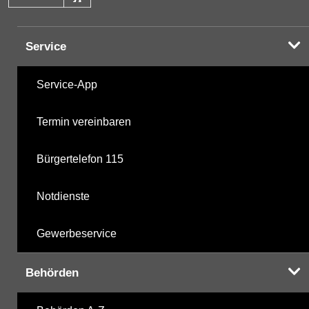
Halogenorganika
28.10.2025
Service
Halogenorganika 2
28.10.2025
Service-App
sonstige N-Pestizide
28.10.2025
Termin vereinbaren
Triazine
28.10.2025
Bürgertelefon 115
polychlorierte Biphenyle
28.10.2025
Notdienste
Phosphorsäurederivate
28.10.2025
Gewerbeservice
mikrobiologische Parameter
28.10.2025
Behörden
Harnstoffderivate
28.10.2025