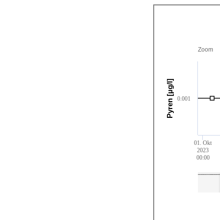
Zoom
Pyren [µg/l]
0.001
01. Okt
2023
00:00