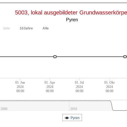
5003, lokal ausgebildeter Grundwasserkörpe
Pyren
Jahr
10Jahre
Alle
01. Jan
01. Apr
01. Jul
01. Okt
2024
2024
2024
2024
00:00
00:00
00:00
00:00
2000
2010
Pyren