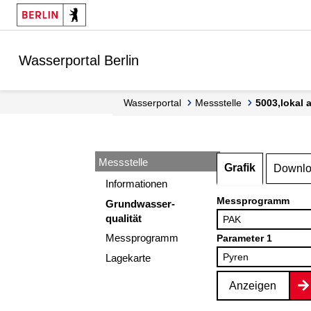
Springe zur Navigation
Springe zum Inhalt
Wasserportal Berlin
Wasserportal
Messstelle
5003,lokal
Messstelle
Grafik
Downl
Informationen
Messprogramm
Grundwasser-
qualität
Messprogramm
Parameter 1
Lagekarte
Anzeigen