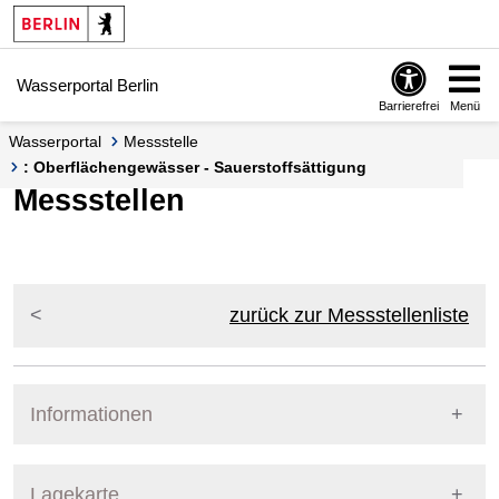
Springe zur Navigation
Springe zum Inhalt
Wasserportal Berlin
Barrierefrei
Menü
Wasserportal
Messstelle
: Oberflächengewässer - Sauerstoffsättigung
Messstellen
zurück zur Messstellenliste
Informationen
Pegel Berlin
Lagekarte