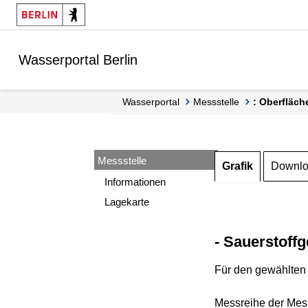
Springe zur Navigation
Springe zum Inhalt
Wasserportal Berlin
Wasserportal
Messstelle
: Oberfläch
Messstelle
Grafik
Downl
Informationen
Lagekarte
- Sauerstoffg
Für den gewählten 
Messreihe der Mess