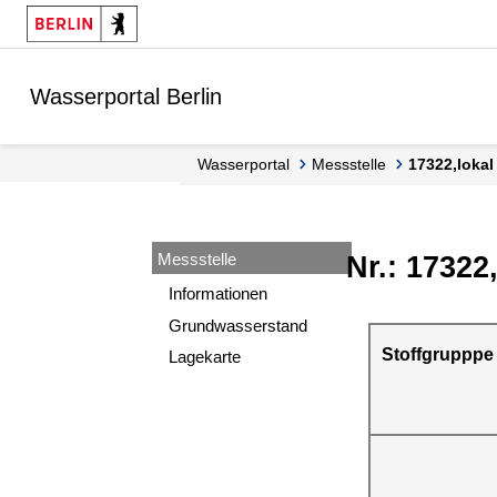
Springe zur Navigation
Springe zum Inhalt
Wasserportal Berlin
Wasserportal
Messstelle
17322,lok
Messstelle
Nr.: 17322
Informationen
Grundwasserstand
Stoffgrupppe
Lagekarte