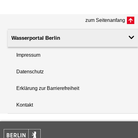
(m ü. NHN)
zum Seitenanfang
Rohroberkante
33.30
(m ü. NHN)
Wasserportal Berlin
Filteroberkante
9.20
(m u. GOK)
Impressum
i
Filterunterkante
11.15
Datenschutz
+
(m u. GOK)
−
Erklärung zur Barrierefreiheit
Rechtswert (UTM 33 N)
375869.40
Kontakt
Hochwert (UTM 33 N)
5824295.50