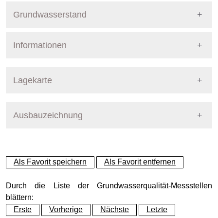
Grundwasserstand
Informationen
Pegel Berlin
Nummer
10417
Lagekarte
Bezirk
Spandau
Ausbauzeichnung
+
Betreiber
Senat
−
Ausprägung
GW-Stand
Als Favorit speichern
Als Favorit entfernen
Grundwasserleiter
Dynamische Grafik
Hauptgrundwasserleiter (G
Durch die Liste der Grundwasserqualität-Messstellen
blättern:
Erste
Vorherige
Nächste
Letzte
Geländeoberkante (GOK)
33.46