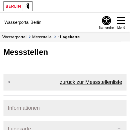
Springe zur Navigation
Springe zum Inhalt
Wasserportal Berlin
Barrierefrei
Menü
Wasserportal
Messstelle
: Lagekarte
Messstellen
zurück zur Messstellenliste
Informationen
Pegel Berlin
Lagekarte