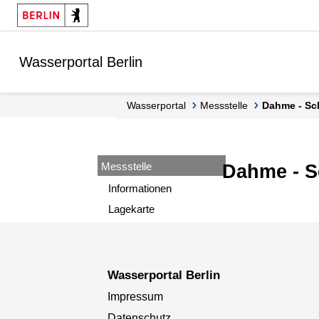
Springe zur Navigation
Springe zum Inhalt
Wasserportal Berlin
Wasserportal
Messstelle
Dahme - S
Messstelle
Dahme - S
Informationen
Lagekarte
Wasserportal Berlin
Impressum
Datenschutz